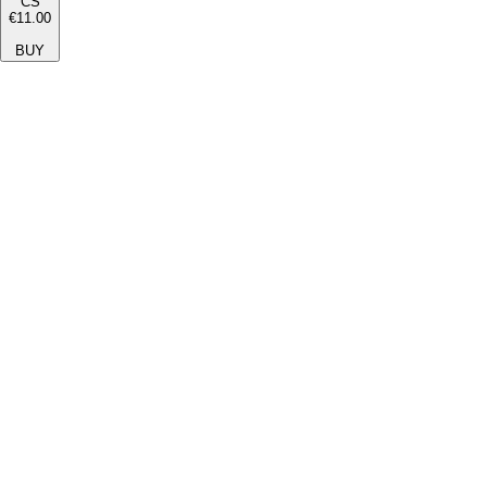
CS
€11.00
BUY