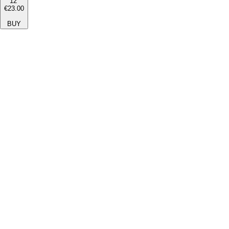
12''
€23.00
BUY