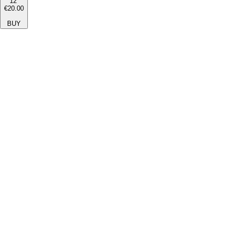
12''
€20.00
BUY