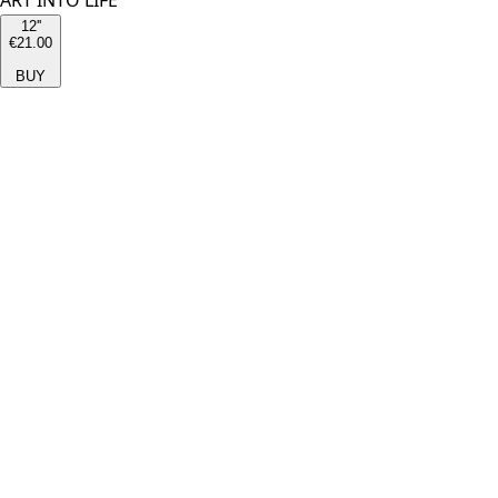
ART INTO LIFE
12''
€21.00
BUY